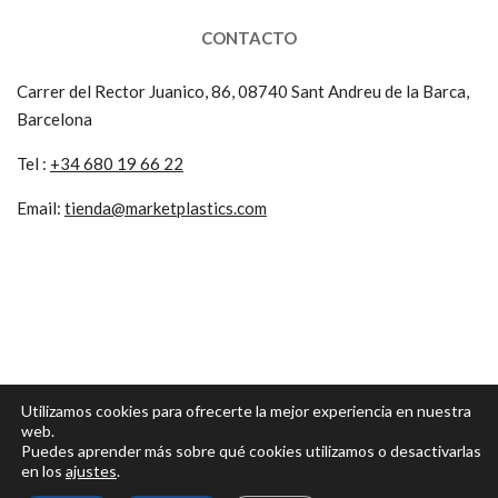
CONTACTO
Carrer del Rector Juanico, 86, 08740 Sant Andreu de la Barca,
Barcelona
Tel :
+34 680 19 66 22
Email:
tienda@marketplastics.com
Utilizamos cookies para ofrecerte la mejor experiencia en nuestra
web.
Puedes aprender más sobre qué cookies utilizamos o desactivarlas
en los
ajustes
.
Todos los derechos reservados 2025 © MarketPlastics | Web & SEO por