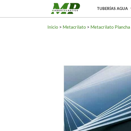
Skip
Primary
TUBERÍAS AGUA
to
Navigation
content
Menu
Inicio
>
Metacrilato
>
Metacrilato Plancha