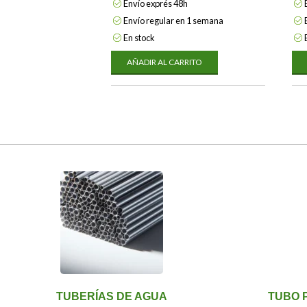
Envío exprés 48h
Envío regular en 1 semana
En stock
AÑADIR AL CARRITO
TUBERÍAS DE AGUA
TUBO 