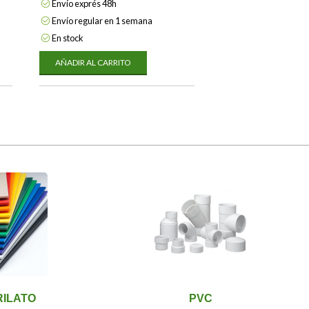
Envío exprés 48h
Envío regular en 1 semana
En stock
AÑADIR AL CARRITO
ILATO
PVC