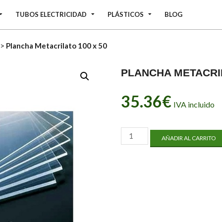
TUBOS ELECTRICIDAD
PLÁSTICOS
BLOG
>
Plancha Metacrilato 100 x 50
PLANCHA METACRIL
35.36
€
IVA incluido
Plancha
AÑADIR AL CARRITO
Metacrilato
100
x
50
cantidad