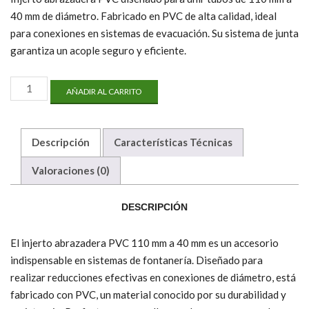
40 mm de diámetro. Fabricado en PVC de alta calidad, ideal
para conexiones en sistemas de evacuación. Su sistema de junta
garantiza un acople seguro y eficiente.
Injerto
AÑADIR AL CARRITO
Abrazadera
PVC
110
mm
Descripción
Características Técnicas
a
40
Valoraciones (0)
mm
cantidad
DESCRIPCIÓN
El injerto abrazadera PVC 110 mm a 40 mm es un accesorio
indispensable en sistemas de fontanería. Diseñado para
realizar reducciones efectivas en conexiones de diámetro, está
fabricado con PVC, un material conocido por su durabilidad y