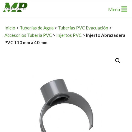
Skip
Primary
Menu
to
Navigation
content
Menu
Inicio
>
Tuberías de Agua
>
Tuberías PVC Evacuación
>
Accesorios Tubería PVC
>
Injertos PVC
>
Injerto Abrazadera
PVC 110 mm a 40 mm